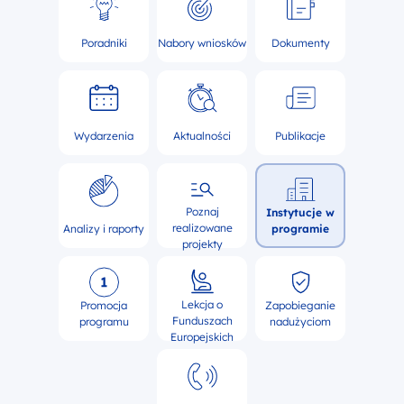
Poradniki
Nabory wniosków
Dokumenty
Wydarzenia
Aktualności
Publikacje
Poznaj
Instytucje w
realizowane
Analizy i raporty
programie
projekty
Lekcja o
Promocja
Zapobieganie
Funduszach
programu
nadużyciom
Europejskich