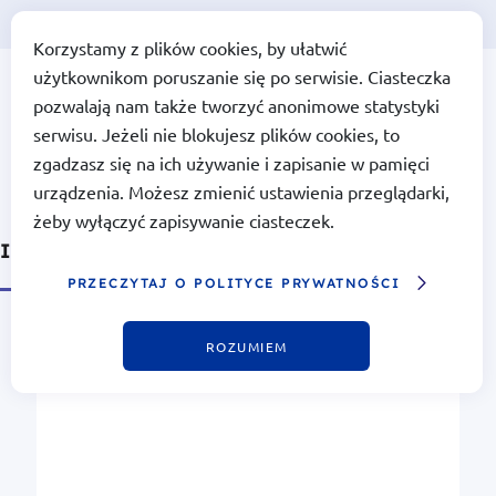
Korzystamy z plików cookies, by ułatwić
użytkownikom poruszanie się po serwisie. Ciasteczka
Portal Funduszy Europejskich
Fundusze
pozwalają nam także tworzyć anonimowe statystyki
Europejskie
dla Polski
serwisu. Jeżeli nie blokujesz plików cookies, to
Wschodniej
zgadzasz się na ich używanie i zapisanie w pamięci
urządzenia. Możesz zmienić ustawienia przeglądarki,
żeby wyłączyć zapisywanie ciasteczek.
Instytucje w programie FEPW
PRZECZYTAJ O POLITYCE PRYWATNOŚCI
ROZUMIEM
Instytucje realizujące program