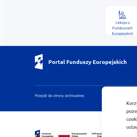
Lekcja o
Funduszach
Europejskich
Portal Funduszy Europejskich
Przejdź do strony archiwalnej
Deklaracj
Korz
pozw
cook
usta