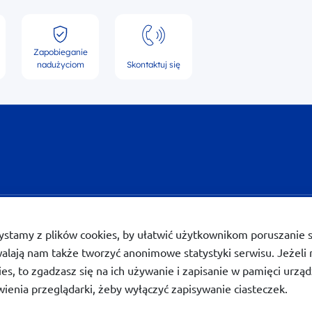
Zapobieganie
nadużyciom
Skontaktuj się
a dostępności
Polityka prywatności
Odwołanie zgody RODO
Prze
ystamy z plików cookies, by ułatwić użytkownikom poruszanie si
alają nam także tworzyć anonimowe statystyki serwisu. Jeżeli n
ies, to zgadzasz się na ich używanie i zapisanie w pamięci urz
wienia przeglądarki, żeby wyłączyć zapisywanie ciasteczek.