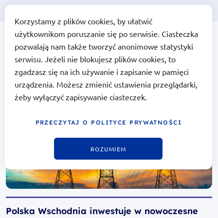
EN
Korzystamy z plików cookies, by ułatwić
użytkownikom poruszanie się po serwisie. Ciasteczka
Portal Funduszy Europejskich
Fundusze
pozwalają nam także tworzyć anonimowe statystyki
Europejskie
dla Polski
serwisu. Jeżeli nie blokujesz plików cookies, to
Wschodniej
zgadzasz się na ich używanie i zapisanie w pamięci
urządzenia. Możesz zmienić ustawienia przeglądarki,
żeby wyłączyć zapisywanie ciasteczek.
PRZECZYTAJ O POLITYCE PRYWATNOŚCI
ROZUMIEM
Polska Wschodnia inwestuje w nowoczesne