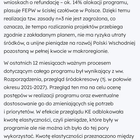
wnioskach o refundację – ok. 14% alokacji programu,
plasuje FEPW w ścisłej czołówce w Polsce. Dzięki temu
realizacja tzw. zasady n+3 nie jest zagrożona, co
oznacza, że tempo rozliczania projektów przebiega
zgodnie z zakładanym planem, nie ma ryzyka utraty
śródków, a unijne pieniądze na rozwój Polski Wschodniej
pozostaną w pełnej kwocie w makroregionie.
W ostatnich 12 miesiącach ważnym procesem
dotyczącym całego programu był wynikający z ww.
Rozporządzenia, przegląd śródokresowy (tj. w połowie
okresu 2021-2027). Przegląd ten ma na celu ocenę
postępów w realizacji programu oraz ewentualne
dostosowanie go do zmieniających się potrzeb
i priorytetów. W efekcie przeglądu KE odblokowała
kwotę elastyczności, czyli pieniądze, które były w
programie ale nie można ich było do tej pory
wykorzystać. Kwotę elastyczności przeznaczono między