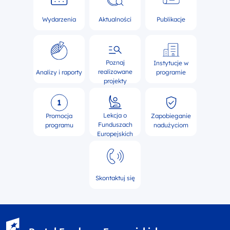
Wydarzenia
Aktualności
Publikacje
Poznaj
Instytucje w
realizowane
Analizy i raporty
programie
projekty
Lekcja o
Promocja
Zapobieganie
Funduszach
programu
nadużyciom
Europejskich
Skontaktuj się